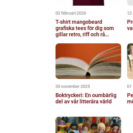
02 februari 2026
12
T-shirt mangobeard
Pr
grafiska tees för dig som
va
gillar retro, riff och rå
attityd
30 november 2025
01
Boktryckeri: En oumbärlig
Pe
del av vår litterära värld
mö