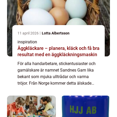
11 april 2026
Lotta Albertsson
inspiration
Äggkläckare – planera, kläck och få bra
resultat med en äggkläckningsmaskin
För alla handarbetare, stickentusiaster och
garnälskare är namnet Sandnes Garn lika
bekant som mjuka ulltrådar och varma
tröjor. Från Norge kommer detta älskade
garnmärke som i över ett sekel har leverer...