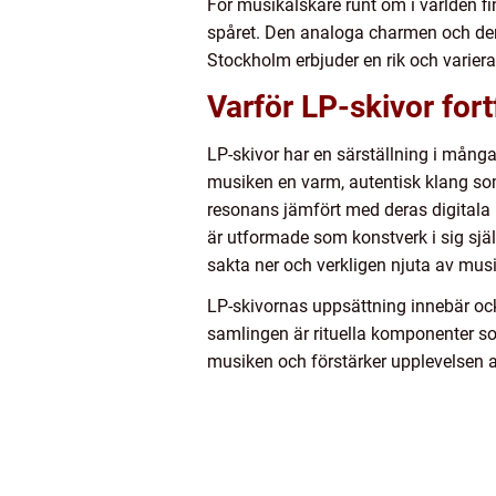
För musikälskare runt om i världen fi
spåret. Den analoga charmen och den f
Stockholm erbjuder en rik och variera
Varför LP-skivor for
LP-skivor har en särställning i många
musiken en varm, autentisk klang som
resonans jämfört med deras digitala
är utformade som konstverk i sig själ
sakta ner och verkligen njuta av mus
LP-skivornas uppsättning innebär oc
samlingen är rituella komponenter som
musiken och förstärker upplevelsen av