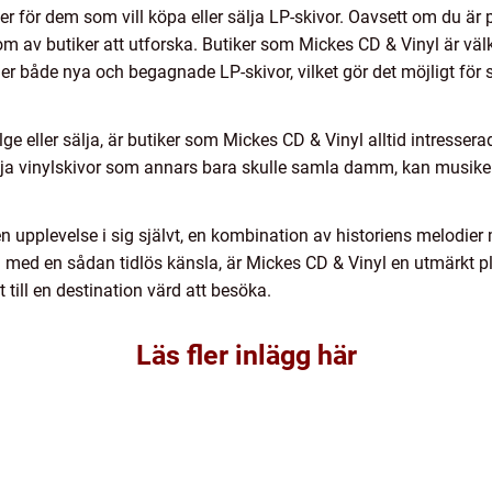
för dem som vill köpa eller sälja LP-skivor. Oavsett om du är på
dom av butiker att utforska. Butiker som Mickes CD & Vinyl är v
der både nya och begagnade LP-skivor, vilket gör det möjligt för
e eller sälja, är butiker som Mickes CD & Vinyl alltid intressera
a vinylskivor som annars bara skulle samla damm, kan musiken 
n upplevelse i sig självt, en kombination av historiens melodie
d med en sådan tidlös känsla, är Mickes CD & Vinyl en utmärkt pl
till en destination värd att besöka.
Läs fler inlägg här