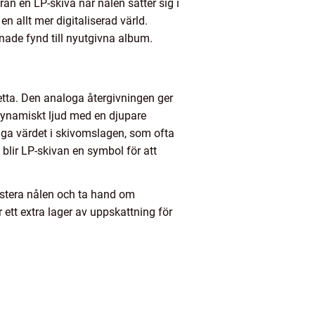
ån en LP-skiva när nålen sätter sig i
n allt mer digitaliserad värld.
gnade fynd till nyutgivna album.
detta. Den analoga återgivningen ger
dynamiskt ljud med en djupare
ga värdet i skivomslagen, som ofta
blir LP-skivan en symbol för att
ustera nålen och ta hand om
ett extra lager av uppskattning för