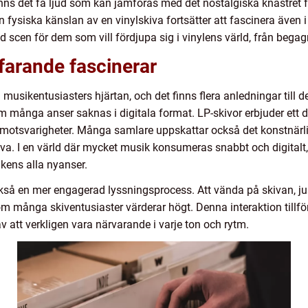
nns det få ljud som kan jämföras med det nostalgiska knastret fr
ysiska känslan av en vinylskiva fortsätter att fascinera även i e
d scen för dem som vill fördjupa sig i vinylens värld, från bega
tfarande fascinerar
 musikentusiasters hjärtan, och det finns flera anledningar till 
 många anser saknas i digitala format. LP-skivor erbjuder ett 
 motsvarigheter. Många samlare uppskattar också det konstnärli
va. I en värld där mycket musik konsumeras snabbt och digitalt, 
ikens alla nyanser.
kså en mer engagerad lyssningsprocess. Att vända på skivan, j
 många skiventusiaster värderar högt. Denna interaktion tillför 
 att verkligen vara närvarande i varje ton och rytm.