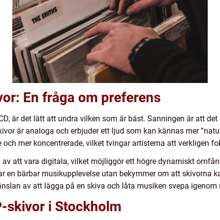
vor: En fråga om preferens
 CD, är det lätt att undra vilken som är bäst. Sanningen är att d
ivor är analoga och erbjuder ett ljud som kan kännas mer ”naturl
are och mer koncentrerade, vilket tvingar artisterna att verkligen 
n av att vara digitala, vilket möjliggör ett högre dynamiskt omfån
rar en bärbar musikupplevelse utan bekymmer om att skivorna ka
känslan av att lägga på en skiva och låta musiken svepa igenom
P-skivor i Stockholm