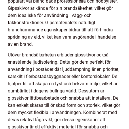
populärt val bland både professionella och hobbyister.
Gipsskivor är kända för sin brandsäkerhet, vilket gör
dem idealiska för användning i vägg- och
takkonstruktioner. Gipsmaterialets naturligt
brandhämmande egenskaper bidrar till att förhindra
spridning av eld, vilket kan vara avgörande i händelse
av en brand.
Utöver brandsäkerheten erbjuder gipsskivor också
enastående ljudisolering. Detta gör dem perfekt för
användning i bostäder där ljuddämpning är en prioritet,
särskilt i flerbostadsbyggnader eller kontorslokaler. De
hjälper till att skapa en tyst och bekväm miljö, vilket är
oumbärligt i dagens bullriga värld. Dessutom är
gipsskivor lättbearbetade och snabba att installera. De
kan enkelt skäras till önskad form och storlek, vilket gör
dem mycket flexibla i användningen. Kombinerat med
deras relativt låga vikt, gör dessa egenskaper att
gipsskivor är ett effektivt material för snabba och