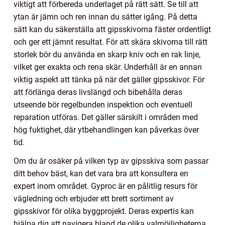
viktigt att förbereda underlaget på rätt sätt. Se till att
ytan är jämn och ren innan du sätter igång. På detta
sätt kan du säkerställa att gipsskivorna fäster ordentligt
och ger ett jämnt resultat. För att skära skivorna till rätt
storlek bör du använda en skarp kniv och en rak linje,
vilket ger exakta och rena skär. Underhåll är en annan
viktig aspekt att tänka på när det gäller gipsskivor. För
att förlänga deras livslängd och bibehålla deras
utseende bör regelbunden inspektion och eventuell
reparation utföras. Det gäller särskilt i områden med
hög fuktighet, där ytbehandlingen kan påverkas över
tid.
Om du är osäker på vilken typ av gipsskiva som passar
ditt behov bäst, kan det vara bra att konsultera en
expert inom området. Gyproc är en pålitlig resurs för
vägledning och erbjuder ett brett sortiment av
gipsskivor för olika byggprojekt. Deras expertis kan
hjälpa dig att navigera bland de olika valmöjligheterna