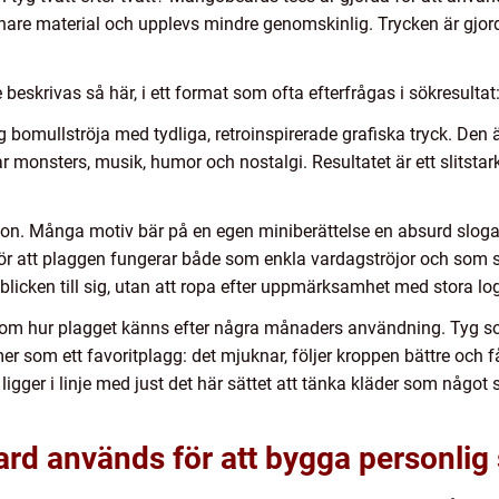
nare material och upplevs mindre genomskinlig. Trycken är gjorda
beskrivas så här, i ett format som ofta efterfrågas i sökresultat
 bomullströja med tydliga, retroinspirerade grafiska tryck. Den
r monsters, musik, humor och nostalgi. Resultatet är ett slitsta
n. Många motiv bär på en egen miniberättelse en absurd slogan,
r att plaggen fungerar både som enkla vardagströjor och som sa
 blicken till sig, utan att ropa efter uppmärksamhet med stora lo
om hur plagget känns efter några månaders användning. Tyg som
 som ett favoritplagg: det mjuknar, följer kroppen bättre och f
ger i linje med just det här sättet att tänka kläder som något 
rd används för att bygga personlig s