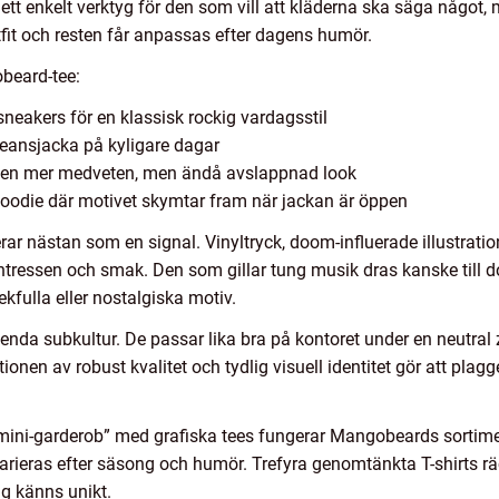
tt enkelt verktyg för den som vill att kläderna ska säga något,
utfit och resten får anpassas efter dagens humör.
beard-tee:
neakers för en klassisk rockig vardagsstil
 jeansjacka på kyligare dagar
r en mer medveten, men ändå avslappnad look
hoodie där motivet skymtar fram när jackan är öppen
rar nästan som en signal. Vinyltryck, doom-influerade illustratio
tressen och smak. Den som gillar tung musik dras kanske till 
kfulla eller nostalgiska motiv.
en enda subkultur. De passar lika bra på kontoret under en neutral
onen av robust kvalitet och tydlig visuell identitet gör att plag
”mini-garderob” med grafiska tees fungerar Mangobeards sortime
varieras efter säsong och humör. Trefyra genomtänkta T-shirts räc
g känns unikt.