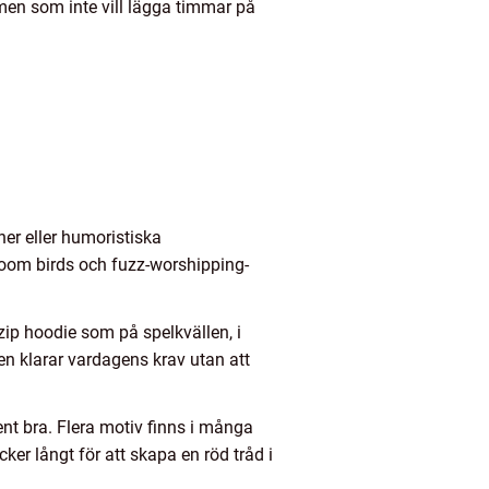
 men som inte vill lägga timmar på
ner eller humoristiska
doom birds och fuzz-worshipping-
 zip hoodie som på spelkvällen, i
gen klarar vardagens krav utan att
nt bra. Flera motiv finns i många
ker långt för att skapa en röd tråd i