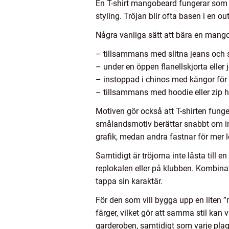
En T-shirt mangobeard fungerar som e
styling. Tröjan blir ofta basen i en o
Några vanliga sätt att bära en mango
– tillsammans med slitna jeans och s
– under en öppen flanellskjorta eller
– instoppad i chinos med kängor fö
– tillsammans med hoodie eller zip 
Motiven gör också att T-shirten funge
smålandsmotiv berättar snabbt om in
grafik, medan andra fastnar för mer le
Samtidigt är tröjorna inte låsta till 
replokalen eller på klubben. Kombinati
tappa sin karaktär.
För den som vill bygga upp en liten 
färger, vilket gör att samma stil kan 
garderoben, samtidigt som varje plag