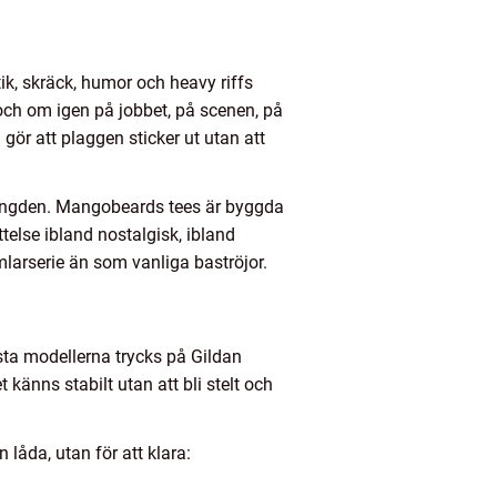
tik, skräck, humor och heavy riffs
ch om igen på jobbet, på scenen, på
gör att plaggen sticker ut utan att
 längden. Mangobeards tees är byggda
telse ibland nostalgisk, ibland
larserie än som vanliga baströjor.
sta modellerna trycks på Gildan
känns stabilt utan att bli stelt och
 låda, utan för att klara: