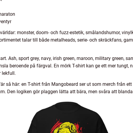
emaraton
entyr
 världar: monster, doom- och fuzz-estetik, smålandshumor, vinyl
sortimentet talar till både metalheads, serie- och skräckfans, g
rt. Ash, sport grey, navy, irish green, maroon, military green, s
nsla beroende på färgval. En mörk T-shirt kan ge ett mer tungt,
lekfull.
fär så här: en T-shirt från Mangobeard ser ut som merch från et
m. Den logiken gör plaggen lätta att bära, men svåra att bland