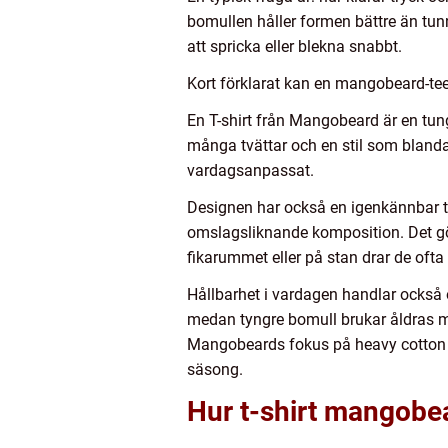
bomullen håller formen bättre än tun
att spricka eller blekna snabbt.
Kort förklarat kan en mangobeard-tee 
En T-shirt från Mangobeard är en tung
många tvättar och en stil som blanda
vardagsanpassat.
Designen har också en igenkännbar to
omslagsliknande komposition. Det gö
fikarummet eller på stan drar de ofta
Hållbarhet i vardagen handlar också 
medan tyngre bomull brukar åldras mer
Mangobeards fokus på heavy cotton lig
säsong.
Hur t-shirt mangobea