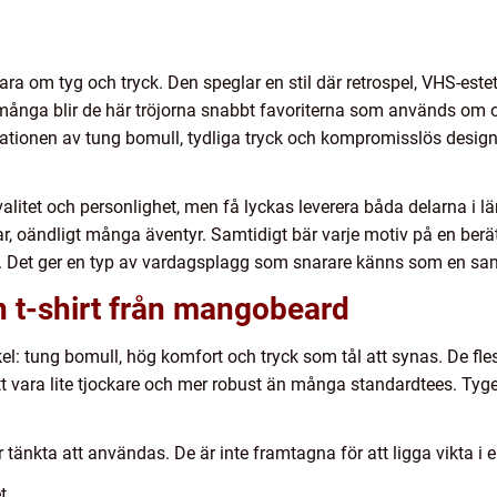
ara om tyg och tryck. Den speglar en stil där retrospel, VHS-este
ånga blir de här tröjorna snabbt favoriterna som används om o
nationen av tung bomull, tydliga tryck och kompromisslös design 
valitet och personlighet, men få lyckas leverera båda delarna i
tar, oändligt många äventyr. Samtidigt bär varje motiv på en berät
g. Det ger en typ av vardagsplagg som snarare känns som en sam
 t-shirt från mangobeard
el: tung bomull, hög komfort och tryck som tål att synas. De fle
t vara lite tjockare och mer robust än många standardtees. Tyget 
 tänkta att användas. De är inte framtagna för att ligga vikta i en
t