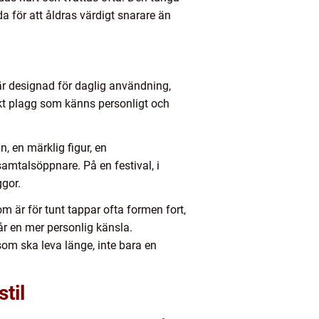
 för att åldras värdigt snarare än
:
 är designad för daglig användning,
rkt plagg som känns personligt och
 en märklig figur, en
mtalsöppnare. På en festival, i
ggor.
 är för tunt tappar ofta formen fort,
år en mer personlig känsla.
som ska leva länge, inte bara en
til