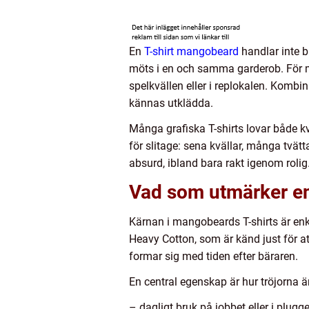
En
T-shirt mangobeard
handlar inte b
möts i en och samma garderob. För m
spelkvällen eller i replokalen. Kombi
kännas utklädda.
Många grafiska T-shirts lovar både k
för slitage: sena kvällar, många tvät
absurd, ibland bara rakt igenom roli
Vad som utmärker en
Kärnan i mangobeards T-shirts är enk
Heavy Cotton, som är känd just för at
formar sig med tiden efter bäraren.
En central egenskap är hur tröjorna är
– dagligt bruk på jobbet eller i plugge