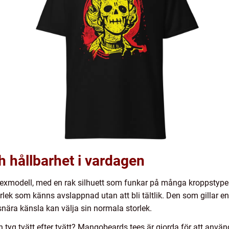
 hållbarhet i vardagen
exmodell, med en rak silhuett som funkar på många kroppstyper. T
torlek som känns avslappnad utan att bli tältlik. Den som gillar en 
ära känsla kan välja sin normala storlek.
ch tyg tvätt efter tvätt? Mangobeards tees är gjorda för att anvä