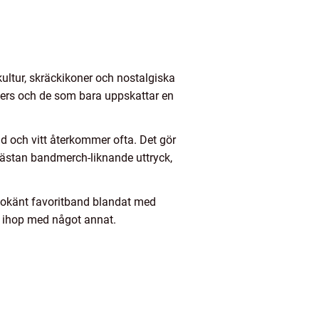
kultur, skräckikoner och nostalgiska
amers och de som bara uppskattar en
and och vitt återkommer ofta. Det gör
 nästan bandmerch-liknande uttryck,
t okänt favoritband blandat med
a ihop med något annat.