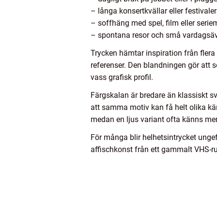
– långa konsertkvällar eller festivaler
– soffhäng med spel, film eller seri
– spontana resor och små vardagsäv
Trycken hämtar inspiration från flera
referenser. Den blandningen gör att 
vass grafisk profil.
Färgskalan är bredare än klassiskt sva
att samma motiv kan få helt olika kä
medan en ljus variant ofta känns mer 
För många blir helhetsintrycket unge
affischkonst från ett gammalt VHS-ru