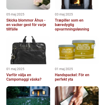
05 maj 2025
03 maj 2025
Skicka blommor Åhus -
Træpiller som en
en vacker gest för varje
bæredygtig
tillfälle
opvarmningsløsning
01 maj 2025
01 maj 2025
Varför välja en
Handspackel: För en
Campomaggi väska?
perfekt yta