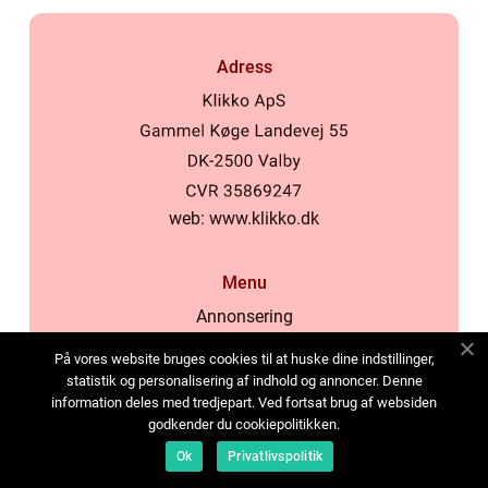
Adress
web:
www.klikko.dk
Menu
Annonsering
Om oss
På vores website bruges cookies til at huske dine indstillinger,
Cookies
statistik og personalisering af indhold og annoncer. Denne
information deles med tredjepart. Ved fortsat brug af websiden
Kontakta oss
godkender du cookiepolitikken.
Sitemap
Ok
Privatlivspolitik