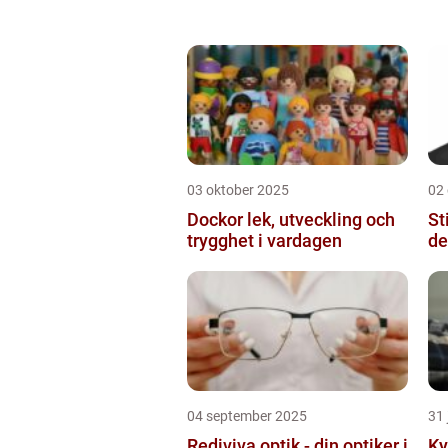
03 oktober 2025
02
Dockor lek, utveckling och
St
trygghet i vardagen
de
04 september 2025
31 
Rediviva optik - din optiker i
Ky