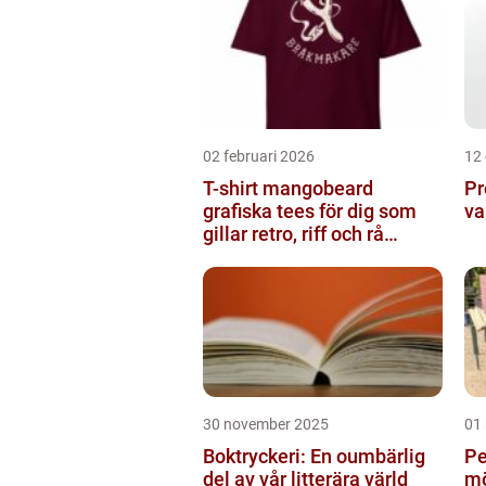
02 februari 2026
12
T-shirt mangobeard
Pr
grafiska tees för dig som
va
gillar retro, riff och rå
attityd
30 november 2025
01
Boktryckeri: En oumbärlig
Pe
del av vår litterära värld
mö