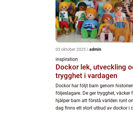
03 oktober 2025
admin
inspiration
Dockor lek, utveckling och
trygghet i vardagen
Dockor har följt barn genom historie
följeslagare. De ger trygghet, väcker
hjälper barn att förstå världen runt om
dag finns ett stort utbud av dockor i 
material, storlekar och uttryck, anpa
både sm...