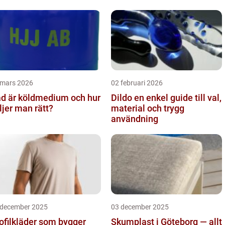
äggkläckningsmaskin
 mars 2026
02 februari 2026
d är köldmedium och hur
Dildo en enkel guide till val,
ljer man rätt?
material och trygg
användning
 december 2025
03 december 2025
ofilkläder som bygger
Skumplast i Göteborg — allt