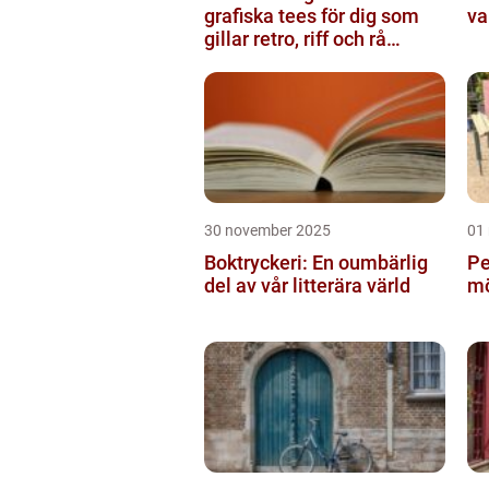
grafiska tees för dig som
va
gillar retro, riff och rå
attityd
30 november 2025
01
Boktryckeri: En oumbärlig
Pe
del av vår litterära värld
mö