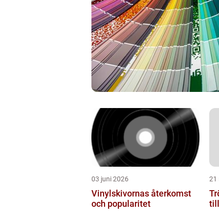
03 juni 2026
21
Vinylskivornas återkomst
Tr
och popularitet
ti