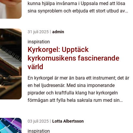
kunna hjälpa invånarna i Uppsala med att lösa
sina synproblem och erbjuda ett stort utbud av
båg...
31 juli 2025
admin
inspiration
Kyrkorgel: Upptäck
kyrkomusikens fascinerande
värld
En kyrkorgel är mer än bara ett instrument; det är
en hel ljudresenär. Med sina imponerande
piprader och kraftfulla klang har kyrkorgeln
förmågan att fylla hela sakrala rum med sin
mäktiga ton. Den är bå...
03 juli 2025
Lotta Albertsson
inspiration