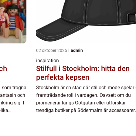
02 oktober 2025
admin
inspiration
Stilfull i Stockholm: hitta den
perfekta kepsen
n som trogna
Stockholm är en stad där stil och mode spelar
 fantasin och
framträdande roll i vardagen. Oavsett om du
kring sig. I
promenerar längs Götgatan eller utforskar
olika
trendiga butiker på Södermalm är accessoarer
ssade för
som kepsar ett utmärkt s...