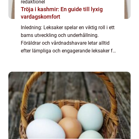
redaktionel
Tröja i kashmir: En guide till lyxig
vardagskomfort
Inledning: Leksaker spelar en viktig roll i ett
barns utveckling och underhållning.
Föräldrar och vårdnadshavare letar alltid
efter lämpliga och engagerande leksaker för
sina sexåringar. I denna artikel kommer vi
att utforska en grundlig översikt öve...