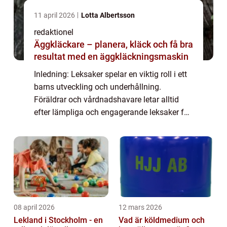
11 april 2026
Lotta Albertsson
redaktionel
Äggkläckare – planera, kläck och få bra
resultat med en äggkläckningsmaskin
Inledning: Leksaker spelar en viktig roll i ett
barns utveckling och underhållning.
Föräldrar och vårdnadshavare letar alltid
efter lämpliga och engagerande leksaker för
sina sexåringar. I denna artikel kommer vi
att utforska en grundlig översikt öve...
08 april 2026
12 mars 2026
Lekland i Stockholm - en
Vad är köldmedium och