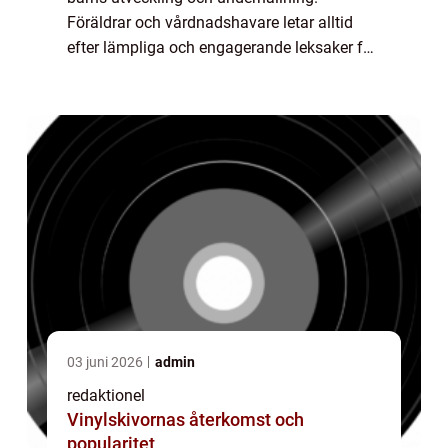
Föräldrar och vårdnadshavare letar alltid
efter lämpliga och engagerande leksaker för
sina sexåringar. I denna artikel kommer vi
att utforska en grundlig översikt öve...
03 juni 2026
admin
redaktionel
Vinylskivornas återkomst och
popularitet