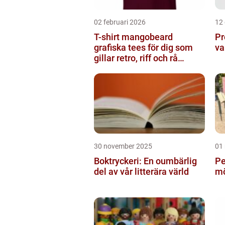
02 februari 2026
12
T-shirt mangobeard
Pr
grafiska tees för dig som
va
gillar retro, riff och rå
attityd
30 november 2025
01
Boktryckeri: En oumbärlig
Pe
del av vår litterära värld
mö