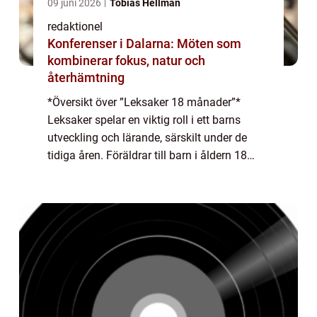
09 juni 2026
Tobias Hellman
redaktionel
Konferenser i Dalarna: Möten som
kombinerar fokus, natur och
återhämtning
*Översikt över ”Leksaker 18 månader”*
Leksaker spelar en viktig roll i ett barns
utveckling och lärande, särskilt under de
tidiga åren. Föräldrar till barn i åldern 18
månader vill ofta hitta leksaker som inte
bara är underhållande utan o...