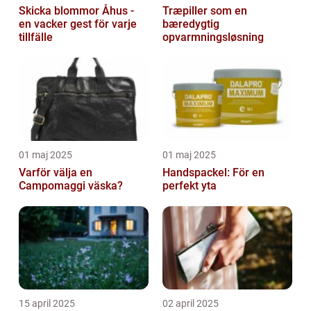
Skicka blommor Åhus -
Træpiller som en
en vacker gest för varje
bæredygtig
tillfälle
opvarmningsløsning
01 maj 2025
01 maj 2025
Varför välja en
Handspackel: För en
Campomaggi väska?
perfekt yta
15 april 2025
02 april 2025