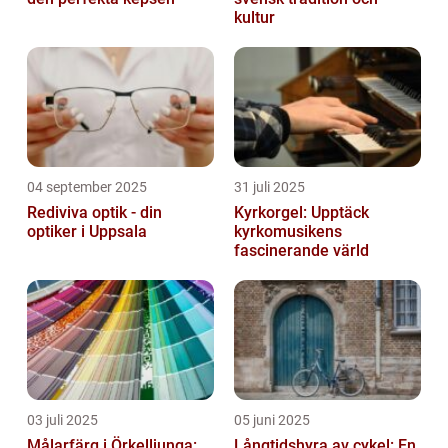
kultur
04 september 2025
31 juli 2025
Rediviva optik - din
Kyrkorgel: Upptäck
optiker i Uppsala
kyrkomusikens
fascinerande värld
03 juli 2025
05 juni 2025
Målarfärg i Örkelljunga:
Långtidshyra av cykel: En