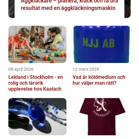
Äggkläckare – planera, kläck och få bra
resultat med en äggkläckningsmaskin
08 april 2026
12 mars 2026
Lekland i Stockholm - en
Vad är köldmedium och
rolig och lärorik
hur väljer man rätt?
upplevelse hos Kaatach