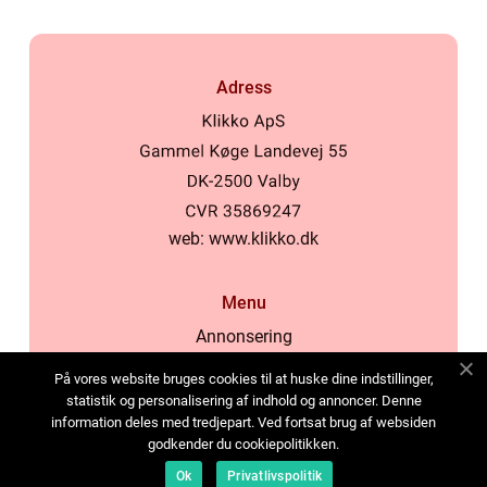
Adress
web:
www.klikko.dk
Menu
Annonsering
Om oss
På vores website bruges cookies til at huske dine indstillinger,
Cookies
statistik og personalisering af indhold og annoncer. Denne
information deles med tredjepart. Ved fortsat brug af websiden
Kontakta oss
godkender du cookiepolitikken.
Sitemap
Ok
Privatlivspolitik