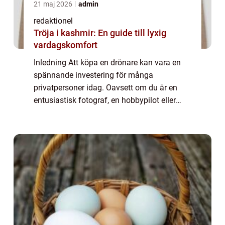
21 maj 2026
admin
redaktionel
Tröja i kashmir: En guide till lyxig
vardagskomfort
Inledning Att köpa en drönare kan vara en
spännande investering för många
privatpersoner idag. Oavsett om du är en
entusiastisk fotograf, en hobbypilot eller
bara nyfiken på denna spännande teknologi,
är det viktigt att göra en välgrundad
köpbeslut. ...