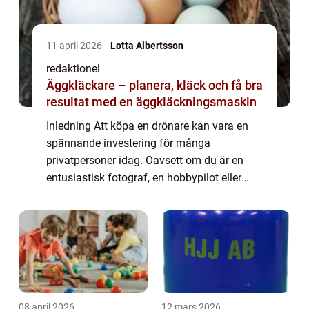
11 april 2026
Lotta Albertsson
redaktionel
Äggkläckare – planera, kläck och få bra
resultat med en äggkläckningsmaskin
Inledning Att köpa en drönare kan vara en
spännande investering för många
privatpersoner idag. Oavsett om du är en
entusiastisk fotograf, en hobbypilot eller
bara nyfiken på denna spännande teknologi,
är det viktigt att göra en välgrundad
köpbeslut. ...
08 april 2026
12 mars 2026