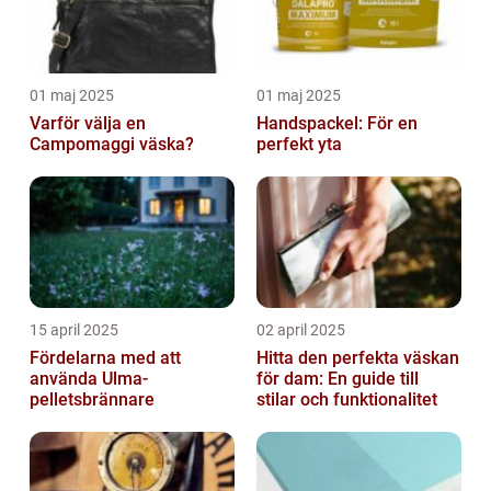
01 maj 2025
01 maj 2025
Varför välja en
Handspackel: För en
Campomaggi väska?
perfekt yta
15 april 2025
02 april 2025
Fördelarna med att
Hitta den perfekta väskan
använda Ulma-
för dam: En guide till
pelletsbrännare
stilar och funktionalitet