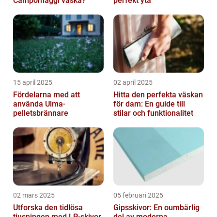
Campomaggi väska?
perfekt yta
15 april 2025
02 april 2025
Fördelarna med att
Hitta den perfekta väskan
använda Ulma-
för dam: En guide till
pelletsbrännare
stilar och funktionalitet
02 mars 2025
05 februari 2025
Utforska den tidlösa
Gipsskivor: En oumbärlig
tjusningen med LP-skivor
del av moderna