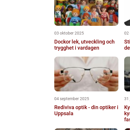
03 oktober 2025
02
Dockor lek, utveckling och
St
trygghet i vardagen
de
04 september 2025
31 
Rediviva optik - din optiker i
Ky
Uppsala
ky
fa