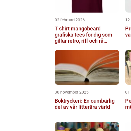
02 februari 2026
12
T-shirt mangobeard
Pr
grafiska tees för dig som
va
gillar retro, riff och rå
attityd
30 november 2025
01
Boktryckeri: En oumbärlig
Pe
del av vår litterära värld
mö