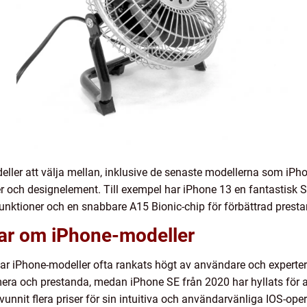
ller att välja mellan, inklusive de senaste modellerna som iPho
er och designelement. Till exempel har iPhone 13 en fantastisk
ktioner och en snabbare A15 Bionic-chip för förbättrad prestan
gar om iPhone-modeller
 har iPhone-modeller ofta rankats högt av användare och expert
era och prestanda, medan iPhone SE från 2020 har hyllats för att 
 vunnit flera priser för sin intuitiva och användarvänliga IOS-ope