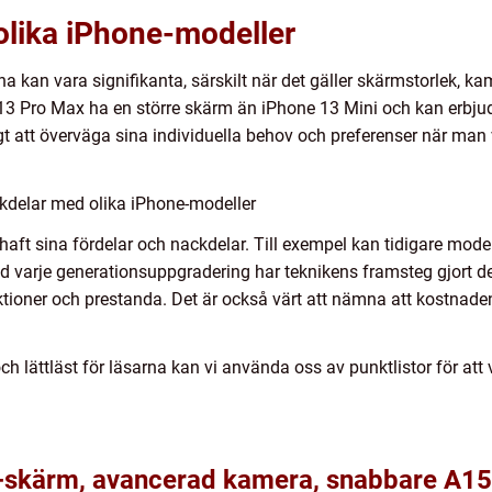
olika iPhone-modeller
 kan vara signifikanta, särskilt när det gäller skärmstorlek, kam
 13 Pro Max ha en större skärm än iPhone 13 Mini och kan erbju
igt att överväga sina individuella behov och preferenser när man
kdelar med olika iPhone-modeller
ft sina fördelar och nackdelar. Till exempel kan tidigare modell
varje generationsuppgradering har teknikens framsteg gjort det
tioner och prestanda. Det är också värt att nämna att kostnade
och lättläst för läsarna kan vi använda oss av punktlistor för at
skärm, avancerad kamera, snabbare A15 