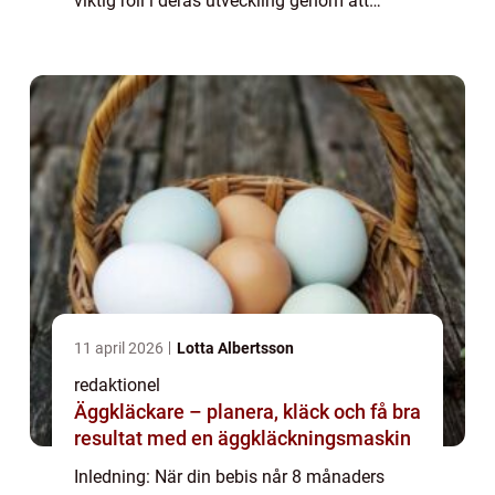
viktig roll i deras utveckling genom att
främja deras sinnen och motoriska
färdigheter. I denna artikel kommer vi att ge
dig en g...
11 april 2026
Lotta Albertsson
redaktionel
Äggkläckare – planera, kläck och få bra
resultat med en äggkläckningsmaskin
Inledning: När din bebis når 8 månaders