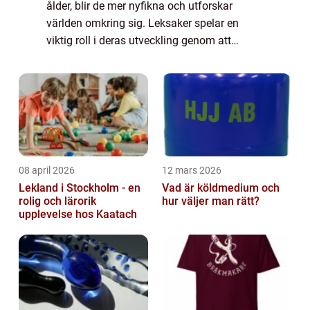
ålder, blir de mer nyfikna och utforskar
världen omkring sig. Leksaker spelar en
viktig roll i deras utveckling genom att
främja deras sinnen och motoriska
färdigheter. I denna artikel kommer vi att ge
dig en g...
08 april 2026
12 mars 2026
Lekland i Stockholm - en
Vad är köldmedium och
rolig och lärorik
hur väljer man rätt?
upplevelse hos Kaatach