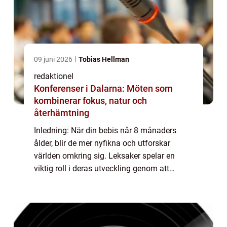
09 juni 2026
Tobias Hellman
redaktionel
Konferenser i Dalarna: Möten som
kombinerar fokus, natur och
återhämtning
Inledning: När din bebis når 8 månaders
ålder, blir de mer nyfikna och utforskar
världen omkring sig. Leksaker spelar en
viktig roll i deras utveckling genom att
främja deras sinnen och motoriska
färdigheter. I denna artikel kommer vi att ge
dig en g...