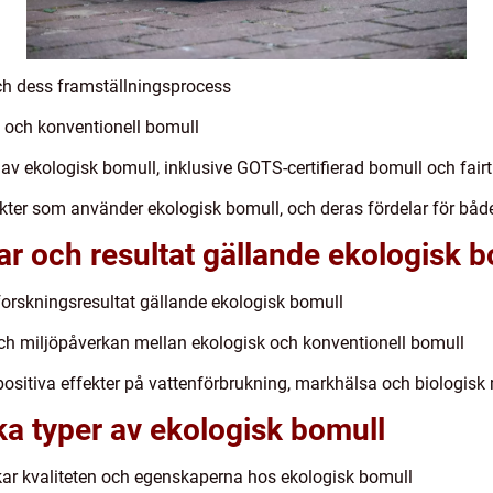
ch dess framställningsprocess
 och konventionell bomull
 av ekologisk bomull, inklusive GOTS-certifierad bomull och fair
ter som använder ekologisk bomull, och deras fördelar för bå
ar och resultat gällande ekologisk 
forskningsresultat gällande ekologisk bomull
ch miljöpåverkan mellan ekologisk och konventionell bomull
ositiva effekter på vattenförbrukning, markhälsa och biologis
ika typer av ekologisk bomull
kar kvaliteten och egenskaperna hos ekologisk bomull