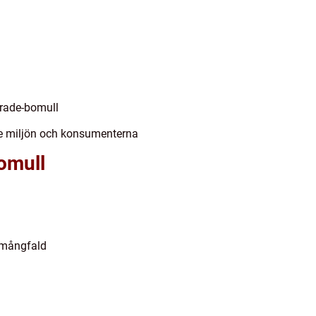
trade-bomull
de miljön och konsumenterna
bomull
k mångfald