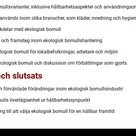
mullsvarianter, inklusive hållbarhetsaspekter och användnings
nvänds inom olika branscher, som kläder, inredning och hygie
kdelar med ekologisk bomull
r och framsteg inom ekologisk bomullshantering
gisk bomull för lokalbefolkningar, arbetare och miljön
 ekologisk bomull och diskussion om förbättringar som gjorts
ch slutsats
h förväntade förändringar inom ekologisk bomullsindustri
lls överlägsenhet ur hållbarhetssynpunkt
 till att välja ekologisk bomull för en hållbar framtid