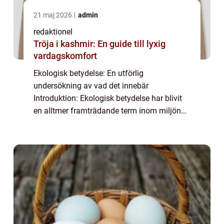
21 maj 2026
admin
redaktionel
Tröja i kashmir: En guide till lyxig
vardagskomfort
Ekologisk betydelse: En utförlig
undersökning av vad det innebär
Introduktion: Ekologisk betydelse har blivit
en alltmer framträdande term inom miljön
och hållbarhetsområdet. Denna artikel
kommer att ge en övergripande och grundlig
översikt över begr...