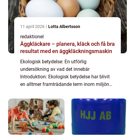
11 april 2026
Lotta Albertsson
redaktionel
Äggkläckare – planera, kläck och få bra
resultat med en äggkläckningsmaskin
Ekologisk betydelse: En utförlig
undersökning av vad det innebär
Introduktion: Ekologisk betydelse har blivit
en alltmer framträdande term inom miljön
och hållbarhetsområdet. Denna artikel
kommer att ge en övergripande och grundlig
översikt över begr...