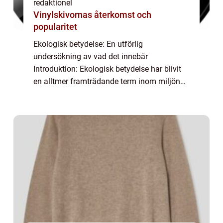
redaktionel
Vinylskivornas återkomst och
popularitet
Ekologisk betydelse: En utförlig
undersökning av vad det innebär
Introduktion: Ekologisk betydelse har blivit
en alltmer framträdande term inom miljön
och hållbarhetsområdet. Denna artikel
kommer att ge en övergripande och grundlig
översikt över begr...