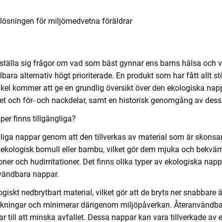
lösningen för miljömedvetna föräldrar
gt ställa sig frågor om vad som bäst gynnar ens barns hälsa och
lbara alternativ högt prioriterade. En produkt som har fått allt
el kommer att ge en grundlig översikt över den ekologiska nappen
tet och för- och nackdelar, samt en historisk genomgång av dess 
per finns tillgängliga?
anliga nappar genom att den tillverkas av material som är skon
 av ekologisk bomull eller bambu, vilket gör dem mjuka och bekv
ioner och hudirritationer. Det finns olika typer av ekologiska nap
vändbara nappar.
giskt nedbrytbart material, vilket gör att de bryts ner snabbare
ckningar och minimerar därigenom miljöpåverkan. Återanvändba
ar till att minska avfallet. Dessa nappar kan vara tillverkade av