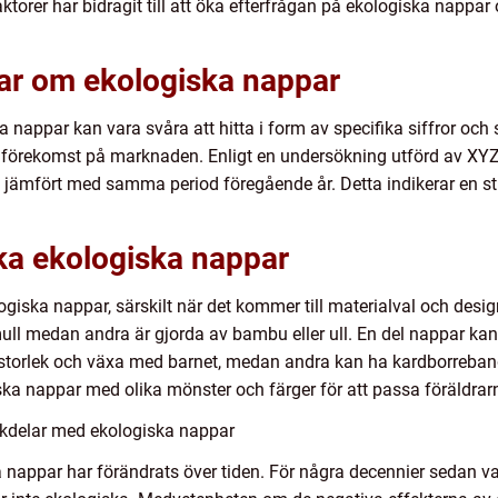
ktorer har bidragit till att öka efterfrågan på ekologiska nappar
gar om ekologiska nappar
appar kan vara svåra att hitta i form av specifika siffror och st
h förekomst på marknaden. Enligt en undersökning utförd av XYZ 
jämfört med samma period föregående år. Detta indikerar en st
ika ekologiska nappar
ogiska nappar, särskilt när det kommer till materialval och design
ull medan andra är gjorda av bambu eller ull. En del nappar ka
storlek och växa med barnet, medan andra kan ha kardborreband
iska nappar med olika mönster och färger för att passa föräldrar
ckdelar med ekologiska nappar
 nappar har förändrats över tiden. För några decennier sedan