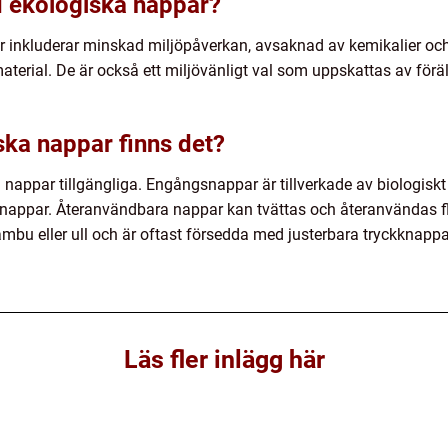
d ekologiska nappar?
 inkluderar minskad miljöpåverkan, avsaknad av kemikalier oc
rial. De är också ett miljövänligt val som uppskattas av föräld
ska nappar finns det?
a nappar tillgängliga. Engångsnappar är tillverkade av biologiskt
appar. Återanvändbara nappar kan tvättas och återanvändas fl
ambu eller ull och är oftast försedda med justerbara tryckknappar
Läs fler inlägg här