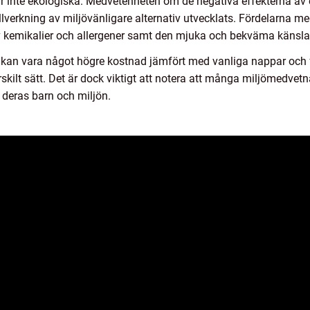
r inte ekologiska. Medvetenheten om de negativa effekterna a
illverkning av miljövänligare alternativ utvecklats. Fördelarna 
kemikalier och allergener samt den mjuka och bekväma känslan
an vara något högre kostnad jämfört med vanliga nappar och f
ilt sätt. Det är dock viktigt att notera att många miljömedvetna f
 deras barn och miljön.