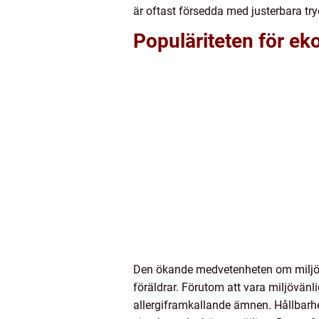
är oftast försedda med justerbara try
Populäriteten för ek
Den ökande medvetenheten om miljöpå
föräldrar. Förutom att vara miljövänl
allergiframkallande ämnen. Hållbarhe