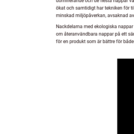
dominerande och de flesta nappar va
ökat och samtidigt har tekniken för t
minskad miljöpåverkan, avsaknad av 
Nackdelarna med ekologiska nappar k
om återanvändbara nappar på ett särsk
för en produkt som är bättre för både