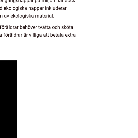
v engångsnappar på miljön har dock
med ekologiska nappar inkluderar
 av ekologiska material.
öräldrar behöver tvätta och sköta
öräldrar är villiga att betala extra