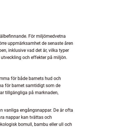
 välbefinnande. För miljömedvetna
 större uppmärksamhet de senaste åren
, inklusive vad det är, vilka typer
utveckling och effekter på miljön.
samma för både barnets hud och
äma för barnet samtidigt som de
par tillgängliga på marknaden,
 än vanliga engångsnappar. De är ofta
ra nappar kan tvättas och
 ekologisk bomull, bambu eller ull och