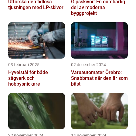
Utforska den tidlösa
Gipsskivor: En oumbärlig
tjusningen med LP-skivor
del av moderna
byggprojekt
03 februari 2025
02 december 2024
Hyvelstål för både
Varuautomater Örebro:
sågverk och
Snabbmat när den är som
hobbysnickare
bäst
22 november 2024
14 november 2024