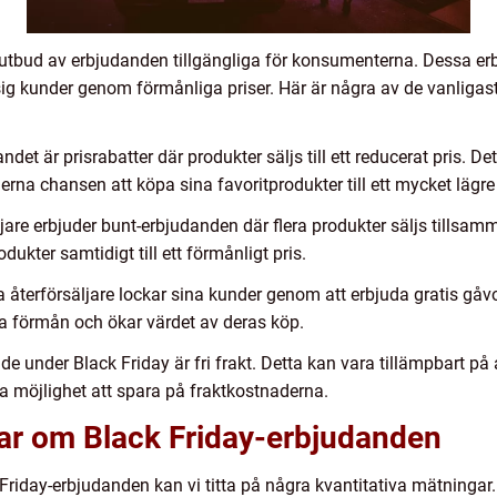
tt utbud av erbjudanden tillgängliga för konsumenterna. Dessa e
l sig kunder genom förmånliga priser. Här är några av de vanligas
ndet är prisrabatter där produkter säljs till ett reducerat pris. De
erna chansen att köpa sina favoritprodukter till ett mycket lägre 
are erbjuder bunt-erbjudanden där flera produkter säljs tillsamma
dukter samtidigt till ett förmånligt pris.
sa återförsäljare lockar sina kunder genom att erbjuda gratis gåvo
ra förmån och ökar värdet av deras köp.
ande under Black Friday är fri frakt. Detta kan vara tillämpbart på
 möjlighet att spara på fraktkostnaderna.
gar om Black Friday-erbjudanden
riday-erbjudanden kan vi titta på några kvantitativa mätningar. En