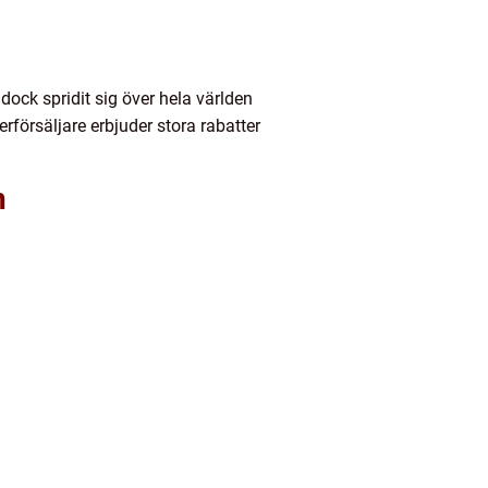
ock spridit sig över hela världen
rförsäljare erbjuder stora rabatter
n