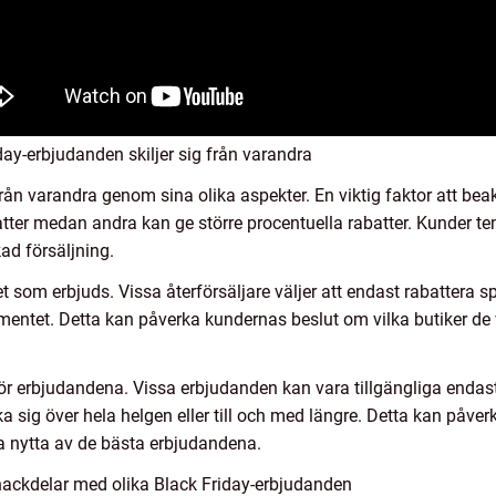
ay-erbjudanden skiljer sig från varandra
rån varandra genom sina olika aspekter. En viktig faktor att beak
ter medan andra kan ge större procentuella rabatter. Kunder ten
kad försäljning.
som erbjuds. Vissa återförsäljare väljer att endast rabattera spe
mentet. Detta kan påverka kundernas beslut om vilka butiker de 
 för erbjudandena. Vissa erbjudanden kan vara tillgängliga enda
a sig över hela helgen eller till och med längre. Detta kan påv
dra nytta av de bästa erbjudandena.
nackdelar med olika Black Friday-erbjudanden