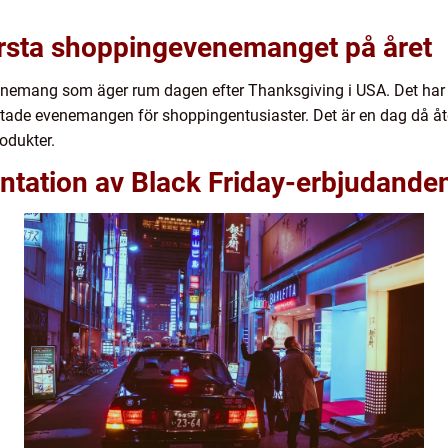
törsta shoppingevenemanget på året
venemang som äger rum dagen efter Thanksgiving i USA. Det har d
ngtade evenemangen för shoppingentusiaster. Det är en dag då åte
odukter.
ntation av Black Friday-erbjudande