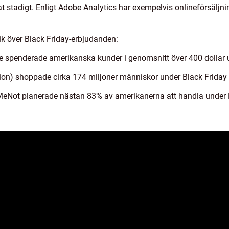
t stadigt. Enligt Adobe Analytics har exempelvis onlineförsäljni
ik över Black Friday-erbjudanden:
te spenderade amerikanska kunder i genomsnitt över 400 dollar 
tion) shoppade cirka 174 miljoner människor under Black Friday
lMeNot planerade nästan 83% av amerikanerna att handla under 