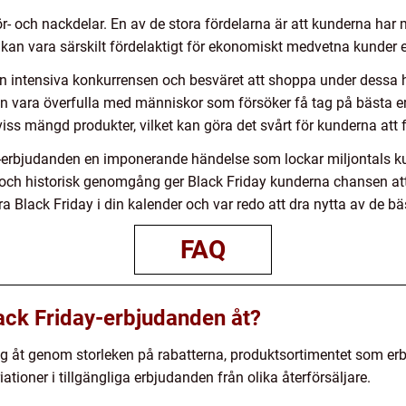
r- och nackdelar. En av de stora fördelarna är att kunderna har 
ta kan vara särskilt fördelaktigt för ekonomiskt medvetna kunder
n intensiva konkurrensen och besväret att shoppa under dessa h
an vara överfulla med människor som försöker få tag på bästa
iss mängd produkter, vilket kan göra det svårt för kunderna att 
erbjudanden en imponerande händelse som lockar miljontals kun
och historisk genomgång ger Black Friday kunderna chansen att 
a Black Friday i din kalender och var redo att dra nytta av de b
FAQ
Black Friday-erbjudanden åt?
sig åt genom storleken på rabatterna, produktsortimentet som erb
tioner i tillgängliga erbjudanden från olika återförsäljare.