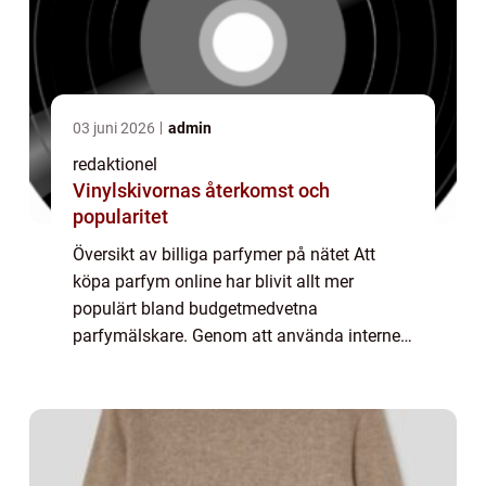
03 juni 2026
admin
redaktionel
Vinylskivornas återkomst och
popularitet
Översikt av billiga parfymer på nätet Att
köpa parfym online har blivit allt mer
populärt bland budgetmedvetna
parfymälskare. Genom att använda internet
som inköpsplats kan man hitta parfymer till
förmånliga priser utan att behöva
kompromissa med kva...