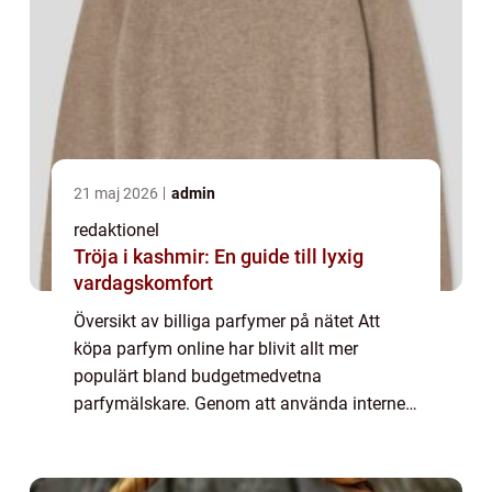
21 maj 2026
admin
redaktionel
Tröja i kashmir: En guide till lyxig
vardagskomfort
Översikt av billiga parfymer på nätet Att
köpa parfym online har blivit allt mer
populärt bland budgetmedvetna
parfymälskare. Genom att använda internet
som inköpsplats kan man hitta parfymer till
förmånliga priser utan att behöva
kompromissa med kva...