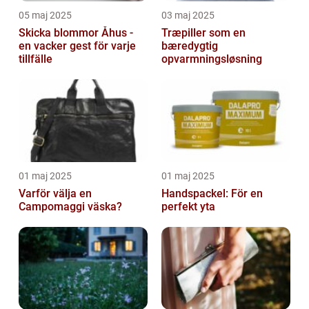
05 maj 2025
03 maj 2025
Skicka blommor Åhus -
Træpiller som en
en vacker gest för varje
bæredygtig
tillfälle
opvarmningsløsning
01 maj 2025
01 maj 2025
Varför välja en
Handspackel: För en
Campomaggi väska?
perfekt yta