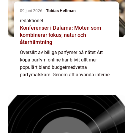
09 juni 2026
Tobias Hellman
redaktionel
Konferenser i Dalarna: Möten som
kombinerar fokus, natur och
återhämtning
Översikt av billiga parfymer på nätet Att
köpa parfym online har blivit allt mer
populärt bland budgetmedvetna
parfymälskare. Genom att använda internet
som inköpsplats kan man hitta parfymer till
förmånliga priser utan att behöva
kompromissa med kva...