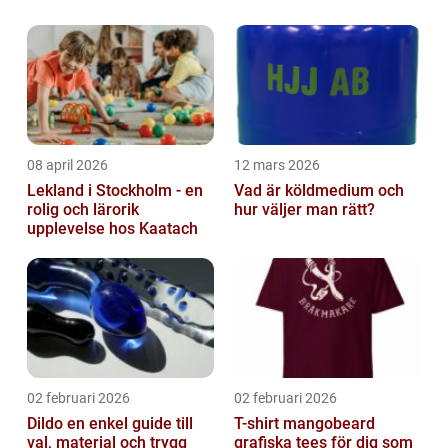
som inköpsplats kan man hitta parfymer till
förmånliga priser utan att behöva
kompromissa med kva...
08 april 2026
12 mars 2026
Lekland i Stockholm - en
Vad är köldmedium och
rolig och lärorik
hur väljer man rätt?
upplevelse hos Kaatach
02 februari 2026
02 februari 2026
Dildo en enkel guide till
T-shirt mangobeard
val, material och trygg
grafiska tees för dig som