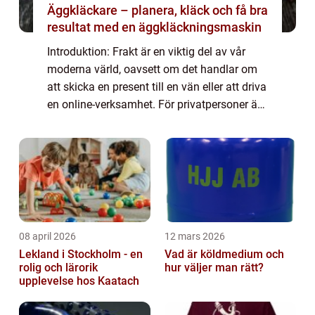
Äggkläckare – planera, kläck och få bra
resultat med en äggkläckningsmaskin
Introduktion: Frakt är en viktig del av vår
moderna värld, oavsett om det handlar om
att skicka en present till en vän eller att driva
en online-verksamhet. För privatpersoner är
det särskilt viktigt att hitta den billigaste
fraktmetoden för att spar...
08 april 2026
12 mars 2026
Lekland i Stockholm - en
Vad är köldmedium och
rolig och lärorik
hur väljer man rätt?
upplevelse hos Kaatach