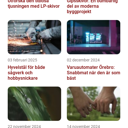
Utforska den tidlösa
Gipsskivor: En oumbärlig
tjusningen med LP-skivor
del av moderna
byggprojekt
03 februari 2025
02 december 2024
Hyvelstål för både
Varuautomater Örebro:
sågverk och
Snabbmat när den är som
hobbysnickare
bäst
22 november 2024
14 november 2024