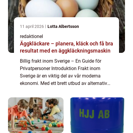
11 april 2026
Lotta Albertsson
redaktionel
Äggkläckare – planera, kläck och få bra
resultat med en äggkläckningsmaskin
Billig frakt inom Sverige – En Guide för
Privatpersoner Introduktion Frakt inom
Sverige är en viktig del av vår moderna
ekonomi. Med ett brett utbud av alternativ
för billig frakt, är det möjligt för
privatpersoner att skicka sina paket och
dok...