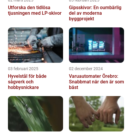
02 mars 2025
05 februari 2025
Utforska den tidlösa
Gipsskivor: En oumbärlig
tjusningen med LP-skivor
del av moderna
byggprojekt
03 februari 2025
02 december 2024
Hyvelstål för både
Varuautomater Örebro:
sågverk och
Snabbmat när den är som
hobbysnickare
bäst