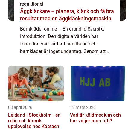
redaktionel
Äggkläckare – planera, kläck och få bra
resultat med en äggkläckningsmaskin
Barnkläder online – En grundlig översikt
Introduktion: Den digitala världen har
förändrat vårt sätt att handla på och
barnkläder är inget undantag. Genom att
köpa barnkläder online får föräldrar tillgång
till ett brett utbud av kläder för sina ...
08 april 2026
12 mars 2026
Lekland i Stockholm - en
Vad är köldmedium och
rolig och lärorik
hur väljer man rätt?
upplevelse hos Kaatach