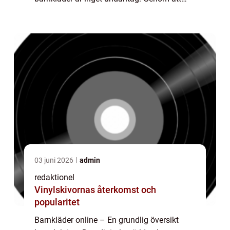
köpa barnkläder online får föräldrar tillgång
till ett brett utbud av kläder för sina ...
03 juni 2026
admin
redaktionel
Vinylskivornas återkomst och
popularitet
Barnkläder online – En grundlig översikt