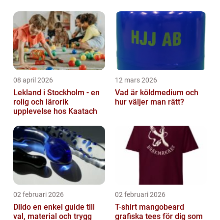
av modeindustrin, och en av de mest
populära kategorierna är barnkläder fö...
08 april 2026
12 mars 2026
Lekland i Stockholm - en
Vad är köldmedium och
rolig och lärorik
hur väljer man rätt?
upplevelse hos Kaatach
02 februari 2026
02 februari 2026
Dildo en enkel guide till
T-shirt mangobeard
val, material och trygg
grafiska tees för dig som