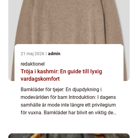
21 maj 2026
admin
redaktionel
Tröja i kashmir: En guide till lyxig
vardagskomfort
Barnkläder för tjejer: En djupdykning i
modevärlden för barn Introduktion: I dagens
samhälle är mode inte längre ett privilegium
för vuxna. Barnkläder har blivit en viktig del
av modeindustrin, och en av de mest
populära kategorierna är barnkläder fö...