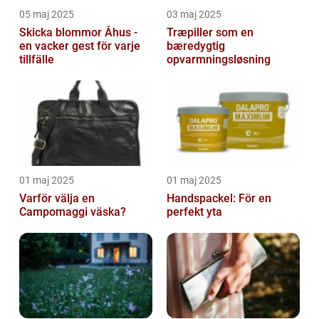
05 maj 2025
03 maj 2025
Skicka blommor Åhus -
Træpiller som en
en vacker gest för varje
bæredygtig
tillfälle
opvarmningsløsning
01 maj 2025
01 maj 2025
Varför välja en
Handspackel: För en
Campomaggi väska?
perfekt yta