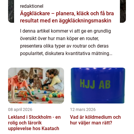
redaktionel
Äggkläckare – planera, kläck och få bra
resultat med en äggkläckningsmaskin
I denna artikel kommer vi att ge en grundlig
översikt över hur man köper en router,
presentera olika typer av routrar och deras
popularitet, diskutera kvantitativa mätningar
som kan vara viktiga att överväga,
analysera skillnaderna mellan olika routr...
08 april 2026
12 mars 2026
Lekland i Stockholm - en
Vad är köldmedium och
rolig och lärorik
hur väljer man rätt?
upplevelse hos Kaatach